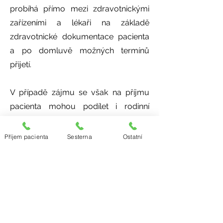
probíhá přímo mezi zdravotnickými
zařízeními a lékaři na základě
zdravotnické dokumentace pacienta
a po domluvě možných termínů
přijetí.
V případě zájmu se však na příjmu
pacienta mohou podílet i rodinní
příslušníci a to prověřením
dostupnosti volného lůžka. Dále je již
Příjem pacienta
Sesterna
Ostatní
ale nutná komunikace mezi lékaři.
Kontakt pro příjem pacienta - lékař
ve službě
Tel.:
+420 724 165 060
E-mail:
doktor@etoilecz.cz